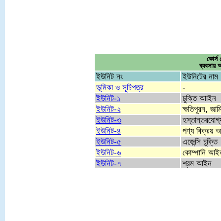
কোর্
ব্যবসা
ইউনিট নং
ইউনিটের নাম
ভূমিকা ও সূচিপত্র
-
ইউনিট-১
চুক্তি আাইন
ইউনিট-২
ক্ষতিপূরন, জাম
ইউনিট-৩
হস্তান্তরযো
ইউনিট-৪
পণ্য বিক্রয়
ইউনিট-৫
এজেন্সি চুক্তি
ইউনিট-৬
কোম্পানি আই
ইউনিট-৭
শ্রম আইন