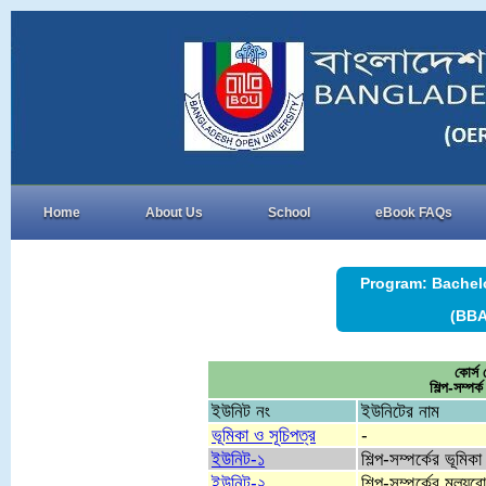
Home
About Us
School
eBook FAQs
Program: Bachelo
(BBA
কোর্
শিল্প-সম্
ইউনিট নং
ইউনিটের নাম
ভূমিকা ও সূচিপত্র
-
ইউনিট-১
শিল্প-সম্পর্কের ভূমিকা
ইউনিট-২
শিল্প-সম্পর্কের মূল্