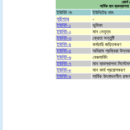
কোর্
সার্বিক মান ব্যবস
ইউনিট নং
ইউনিটের নাম
সূচিপত্র
-
ইউনিট-১
ভূমিকা
ইউনিট-২
মান নেতৃত্ব
ইউনিট-৩
ক্রেতা সন্তুষ্টি
ইউনিট-৪
কর্মচারি জড়িতকরণ
ইউনিট-৫
অবিরাম প্রক্রিয়া উন্নয়
ইউনিট-৬
বেঞ্চমার্কিং
ইউনিট-৭
মান ব্যবস্থাপনা সিস্টেমস
ইউনিট-৮
মান কার্য প্রয়োগকরণ
ইউনিট-৯
সার্বিক উৎপাদনশীল রক্ষণ