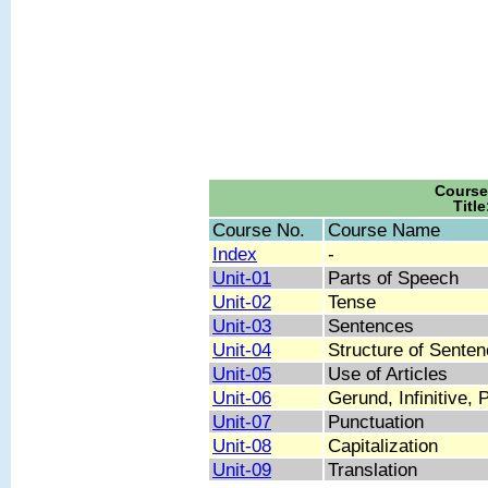
Course
Titl
Course No.
Course Name
Index
-
Unit-01
Parts of Speech
Unit-02
Tense
Unit-03
Sentences
Unit-04
Structure of Sente
Unit-05
Use of Articles
Unit-06
Gerund, Infinitive, 
Unit-07
Punctuation
Unit-08
Capitalization
Unit-09
Translation